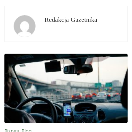
urokiem i
wybrać?
atmosferą!
Redakcja Gazetnika
Biznes
Blog