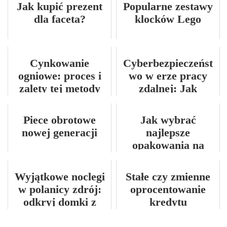
erze. Najlepsze
Jak kupić prezent
Popularne zestawy
dostępne
dla faceta?
klocków Lego
wskazówki!
Cynkowanie
Cyberbezpieczeńst
ogniowe: proces i
wo w erze pracy
zalety tej metody
zdalnej: Jak
ochrony metali
chronić dane
firmowe
Piece obrotowe
Jak wybrać
nowej generacji
najlepsze
opakowania na
wynos dla swojej
firmy cateringowej
Wyjątkowe noclegi
Stałe czy zmienne
w polanicy zdrój:
oprocentowanie
odkryj domki z
kredytu
niepowtarzalnym
hipotecznego — co