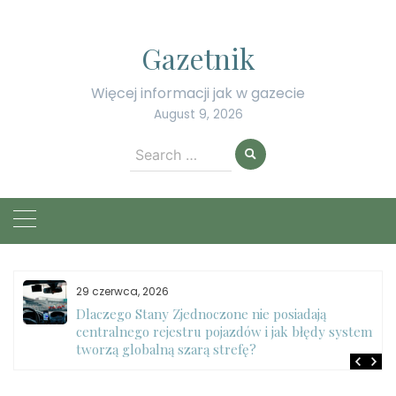
Skip
to
Gazetnik
content
Więcej informacji jak w gazecie
August 9, 2026
Search
for:
29 czerwca, 2026
Dlaczego Stany Zjednoczone nie posiadają
centralnego rejestru pojazdów i jak błędy systemu
tworzą globalną szarą strefę?