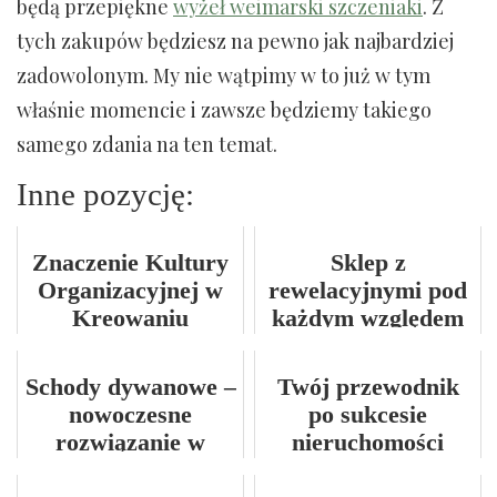
będą przepiękne
wyżeł weimarski szczeniaki
. Z
tych zakupów będziesz na pewno jak najbardziej
zadowolonym. My nie wątpimy w to już w tym
właśnie momencie i zawsze będziemy takiego
samego zdania na ten temat.
Inne pozycję:
Znaczenie Kultury
Sklep z
Organizacyjnej w
rewelacyjnymi pod
Kreowaniu
każdym względem
Pozytywnej
sukniami ślubnymi
Przestrzeni Pracy
Schody dywanowe –
Twój przewodnik
nowoczesne
po sukcesie
rozwiązanie w
nieruchomości
eleganckim wnętrzu
komercyjnych w tej