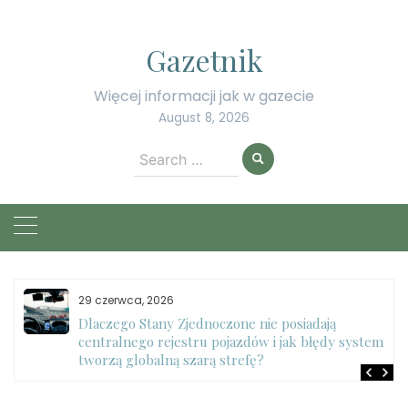
Skip
to
Gazetnik
content
Więcej informacji jak w gazecie
August 8, 2026
Search
for:
29 czerwca, 2026
Dlaczego Stany Zjednoczone nie posiadają
centralnego rejestru pojazdów i jak błędy systemu
tworzą globalną szarą strefę?