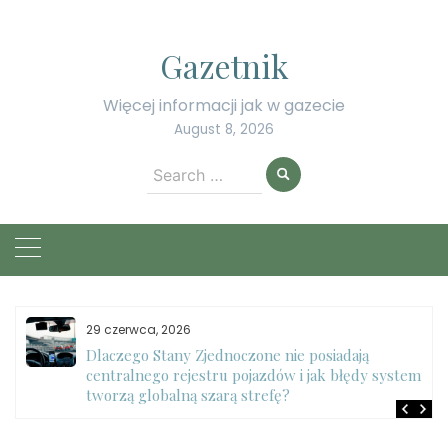
Skip
to
Gazetnik
content
Więcej informacji jak w gazecie
August 8, 2026
Search
for:
29 czerwca, 2026
Dlaczego Stany Zjednoczone nie posiadają
centralnego rejestru pojazdów i jak błędy systemu
tworzą globalną szarą strefę?