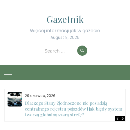
Skip
to
Gazetnik
content
Więcej informacji jak w gazecie
August 8, 2026
Search
for:
29 czerwca, 2026
Dlaczego Stany Zjednoczone nie posiadają
centralnego rejestru pojazdów i jak błędy systemu
tworzą globalną szarą strefę?