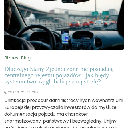
Biznes
Blog
Dlaczego Stany Zjednoczone nie posiadają
centralnego rejestru pojazdów i jak błędy
systemu tworzą globalną szarą strefę?
29 CZERWCA, 2026
Unifikacja procedur administracyjnych wewnątrz Unii
Europejskiej przyzwyczaiła inwestorów do myśli, że
dokumentacja pojazdu ma charakter
znormalizowany, państwowy i bezwzględny. Unijny
wzór dowodu rejestracyjnego, bez względu na kraj