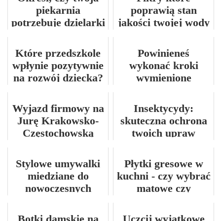
piekarnia
poprawią stan
potrzebuje dzielarki
jakości twojej wody
do ciasta
Które przedszkole
Powinieneś
wpłynie pozytywnie
wykonać kroki
na rozwój dziecka?
wymienione
poniżej, aby
uzyskać doskonałą
Wyjazd firmowy na
Insektycydy:
stawkę na
Jurę Krakowsko-
skuteczna ochrona
ubezpieczenie
Częstochowską
twoich upraw
samochodu
Stylowe umywalki
Płytki gresowe w
miedziane do
kuchni - czy wybrać
nowoczesnych
matowe czy
wnętrz
błyszczące?
Botki damskie na
Uczcij wyjątkowe