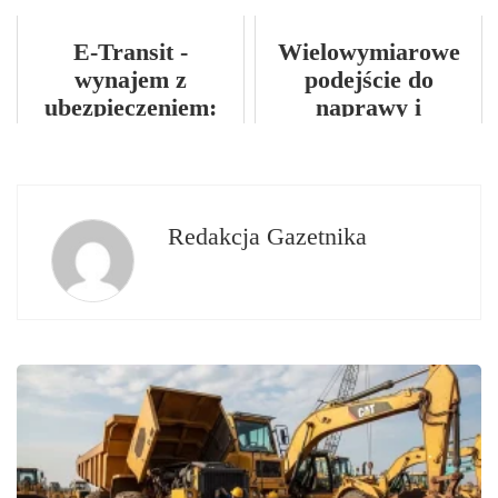
E-Transit -
Wielowymiarowe
wynajem z
podejście do
ubezpieczeniem:
naprawy i
Wszystko, co
konserwacji
musisz wiedzieć na
samochodów
temat elektrycznego
ciężarowych
ciężarówki...
Redakcja Gazetnika