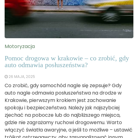
Motoryzacja
Pomoc drogowa w krakowie – co zrobić, gdy
auto odmawia posłuszeństwa?
26 MAJA, 2025
Co zrobić, gdy samochód nagle się zepsuje? Gdy
auto nagle odmawia posłuszeństwa na drodze w
Krakowie, pierwszym krokiem jest zachowanie
spokoju i bezpieczeństwa. Należy jak najszybciej
zjechać na pobocze lub do najbliższego miejsca,
gdzie nie zagrażamy ruchowi drogowemu. Warto
włączyć światła awaryjne, a jeśli to możliwe – ustawić
trójkąt ostrzegawczy, aby zasygnalizować innym