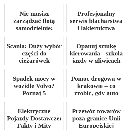
działa krok po
zawieszenie?
kroku
Nie musisz
Profesjonalny
zarządzać flotą
serwis blacharstwa
samodzielnie:
i lakiernictwa
Rozwiąż problemy
samochodowego w
zarządzania flotą z
Warszawie
Scania: Duży wybór
Opanuj sztukę
Truckcare
części do
kierowania - szkoła
ciężarówek
jazdy w gliwicach
stworzonych na
mocy szwedzkiej
Spadek mocy w
Pomoc drogowa w
wytrzymałości
wozidle Volvo?
krakowie – co
Poznaj 5
zrobić, gdy auto
krytycznych
odmawia
usterek układu
posłuszeństwa?
Elektryczne
Przewóz towarów
paliwowego
Pojazdy Dostawcze:
poza granice Unii
Fakty i Mity
Europejskiej