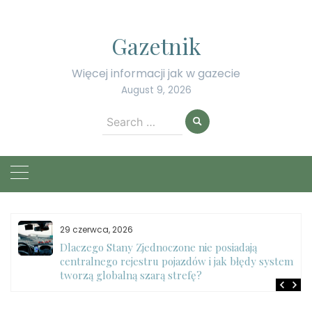
Skip
to
Gazetnik
content
Więcej informacji jak w gazecie
August 9, 2026
Search
for:
29 czerwca, 2026
Dlaczego Stany Zjednoczone nie posiadają
centralnego rejestru pojazdów i jak błędy systemu
tworzą globalną szarą strefę?