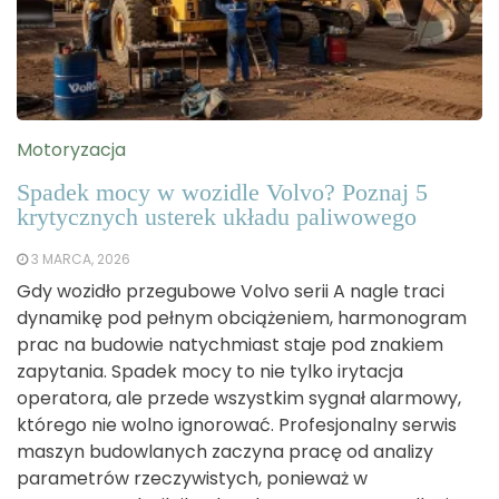
Motoryzacja
Spadek mocy w wozidle Volvo? Poznaj 5
krytycznych usterek układu paliwowego
3 MARCA, 2026
Gdy wozidło przegubowe Volvo serii A nagle traci
dynamikę pod pełnym obciążeniem, harmonogram
prac na budowie natychmiast staje pod znakiem
zapytania. Spadek mocy to nie tylko irytacja
operatora, ale przede wszystkim sygnał alarmowy,
którego nie wolno ignorować. Profesjonalny serwis
maszyn budowlanych zaczyna pracę od analizy
parametrów rzeczywistych, ponieważ w