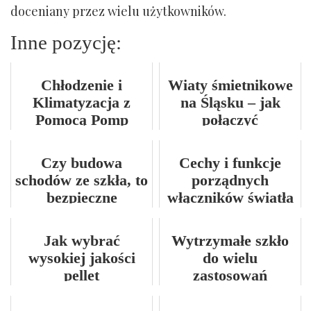
doceniany przez wielu użytkowników.
Inne pozycję:
Chłodzenie i
Wiaty śmietnikowe
Klimatyzacja z
na Śląsku – jak
Pomocą Pomp
połączyć
Ciepła: Odkryj
funkcjonalność z
Efektywność i
estetyką?
Czy budowa
Cechy i funkcje
Przyjazność
schodów ze szkła, to
porządnych
Środowisku
bezpieczne
włączników światła
rozwiązanie?
Jak wybrać
Wytrzymałe szkło
wysokiej jakości
do wielu
pellet
zastosowań