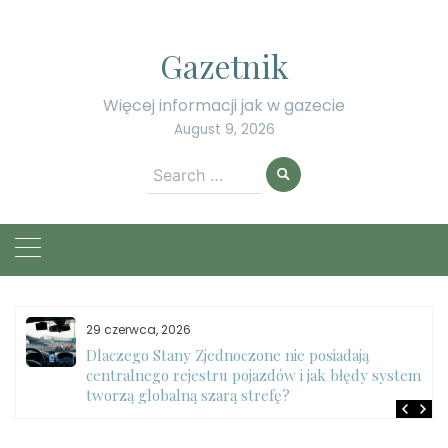
Skip
to
Gazetnik
content
Więcej informacji jak w gazecie
August 9, 2026
Search
for:
29 czerwca, 2026
Dlaczego Stany Zjednoczone nie posiadają
centralnego rejestru pojazdów i jak błędy systemu
tworzą globalną szarą strefę?