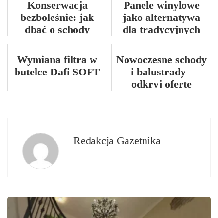
Konserwacja
Panele winylowe
bezboleśnie: jak
jako alternatywa
dbać o schody
dla tradycyjnych
wstęgowe, by
materiałów
służyły przez
podłogowych
Wymiana filtra w
Nowoczesne schody
dekady?
butelce Dafi SOFT
i balustrady -
odkryj ofertę
tierspol
Redakcja Gazetnika