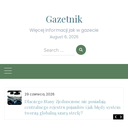
Skip
to
Gazetnik
content
Więcej informacji jak w gazecie
August 6, 2026
Search
for:
29 czerwca, 2026
Dlaczego Stany Zjednoczone nie posiadają
centralnego rejestru pojazdów i jak błędy systemu
tworzą globalną szarą strefę?