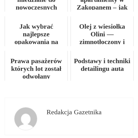
wskazówki!
nowoczesnych
Zakopanem – jak
wnętrz
połączyć komfort z
górskim klimatem?
Jak wybrać
Olej z wiesiołka
najlepsze
Olini —
opakowania na
zimnotłoczony i
wynos dla swojej
nierafinowany
firmy cateringowej
Prawa pasażerów
Podstawy i techniki
których lot został
detailingu auta
odwołany
Redakcja Gazetnika