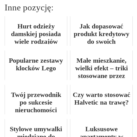
Inne pozycję:
Hurt odzieży
Jak dopasować
damskiej posiada
produkt kredytowy
wiele rodzajów
do swoich
ubrań w swojej
możliwości
ofercie
finansowych?
Popularne zestawy
Małe mieszkanie,
klocków Lego
wielki efekt – triki
stosowane przez
architektów
Twój przewodnik
Czy warto stosować
po sukcesie
Halvetic na trawę?
nieruchomości
komercyjnych w tej
erze. Najlepsze
Stylowe umywalki
Luksusowe
dostępne
miedziane do
apartamenty w