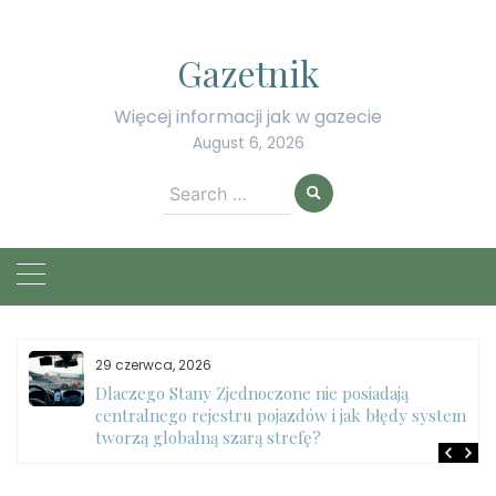
Skip
to
Gazetnik
content
Więcej informacji jak w gazecie
August 6, 2026
Search
for:
29 czerwca, 2026
Dlaczego Stany Zjednoczone nie posiadają
centralnego rejestru pojazdów i jak błędy systemu
tworzą globalną szarą strefę?