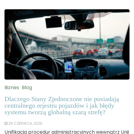
Biznes
Blog
Dlaczego Stany Zjednoczone nie posiadają
centralnego rejestru pojazdów i jak błędy
systemu tworzą globalną szarą strefę?
29 CZERWCA, 2026
Unifikacja procedur administracyjnych wewnątrz Unii