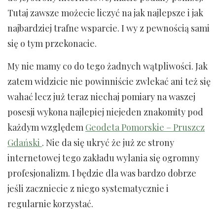
Tutaj zawsze możecie liczyć na jak najlepsze i jak
najbardziej trafne wsparcie. I wy z pewnością sami
się o tym przekonacie.
My nie mamy co do tego żadnych wątpliwości. Jak
zatem widzicie nie powinniście zwlekać ani też się
wahać lecz już teraz niechaj pomiary na waszej
posesji wykona najlepiej niejeden znakomity pod
każdym względem
Geodeta Pomorskie – Pruszcz
Gdański
. Nie da się ukryć że już ze strony
internetowej tego zakładu wylania się ogromny
profesjonalizm. I będzie dla was bardzo dobrze
jeśli zaczniecie z niego systematycznie i
regularnie korzystać.