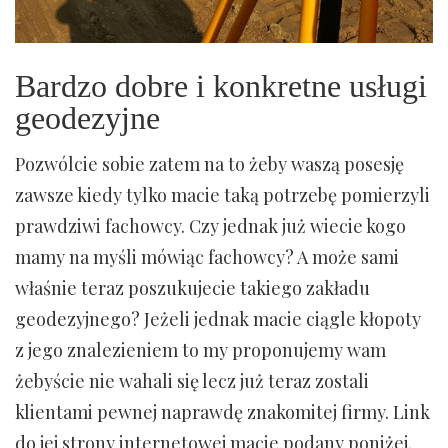
Bardzo dobre i konkretne usługi
geodezyjne
Pozwólcie sobie zatem na to żeby waszą posesję
zawsze kiedy tylko macie taką potrzebę pomierzyli
prawdziwi fachowcy. Czy jednak już wiecie kogo
mamy na myśli mówiąc fachowcy? A może sami
właśnie teraz poszukujecie takiego zakładu
geodezyjnego? Jeżeli jednak macie ciągle kłopoty
z jego znalezieniem to my proponujemy wam
żebyście nie wahali się lecz już teraz zostali
klientami pewnej naprawdę znakomitej firmy. Link
do jej strony internetowej macie podany poniżej.