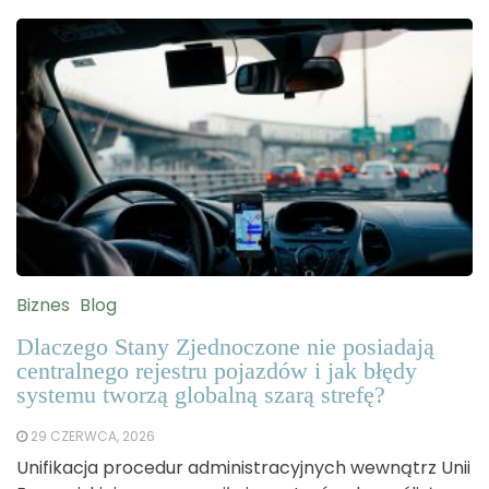
Biznes
Blog
Dlaczego Stany Zjednoczone nie posiadają
centralnego rejestru pojazdów i jak błędy
systemu tworzą globalną szarą strefę?
29 CZERWCA, 2026
Unifikacja procedur administracyjnych wewnątrz Unii