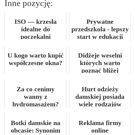
Inne pozycję:
ISO — krzesła
Prywatne
idealne do
przedszkola - lepszy
poczekalni
start w edukacji
przez zabawę
U kogo warto kupić
Didżeje weselni
współczesne okna?
których warto
poznać bliżej
Za co cenimy
Hurt odzieży
wanny z
damskiej posiada
hydromasażem?
wiele rodzajów
ubrań w swojej
ofercie
Botki damskie na
Reklama firmy
obcasie: Synonim
online