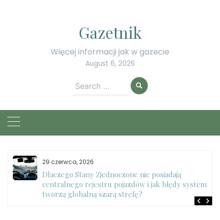
Skip
to
Gazetnik
content
Więcej informacji jak w gazecie
August 6, 2026
Search
for:
29 czerwca, 2026
Dlaczego Stany Zjednoczone nie posiadają
centralnego rejestru pojazdów i jak błędy systemu
tworzą globalną szarą strefę?